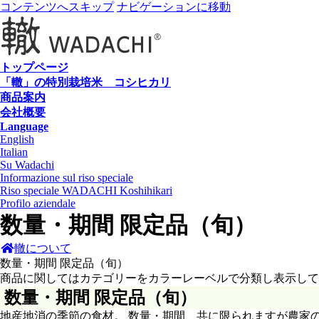
コンテンツへスキップ
ナビゲーションに移動
トップページ
「轍」の特別栽培米 コシヒカリ
商品案内
会社概要
Language
English
Italian
Su Wadachi
Informazione sul riso speciale
Riso speciale WADACHI Koshihikari
Profilo aziendale
数量・期間 限定品（旬）
轍について
数量・期間 限定品（旬）
商品に関してはカテゴリーをカラーレーベルで分類し表示して
数量・期間 限定品（旬）
地産地消の季節の食材。 数量・期間、共に限られますが農家