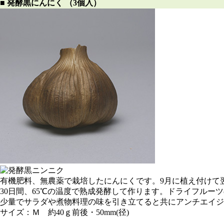
■ 発酵黒にんにく （3個入）
有機肥料、無農薬で栽培したにんにくです。9月に植え付けて
30日間、65℃の温度で熟成発酵して作ります。ドライフルー
少量でサラダや煮物料理の味を引き立てると共にアンチエイジ
サイズ：Ｍ 約40ｇ前後・50mm(径)