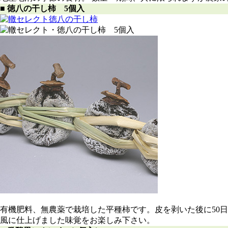
■ 徳八の干し柿 5個入
有機肥料、無農薬で栽培した平種柿です。皮を剥いた後に50
風に仕上げました味覚をお楽しみ下さい。